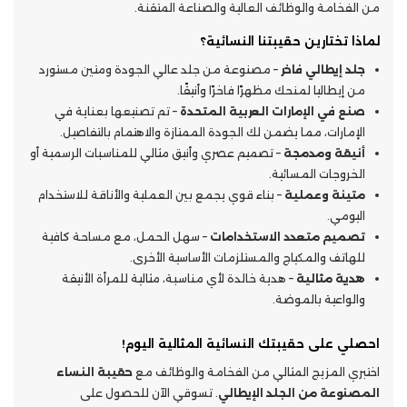
من الفخامة والوظائف العالية والصناعة المتقنة.
لماذا تختارين حقيبتنا النسائية؟
جلد إيطالي فاخر
– مصنوعة من جلد عالي الجودة ومتين مستورد
من إيطاليا لمنحك مظهرًا فاخرًا وأنيقًا.
صنع في الإمارات العربية المتحدة
– تم تصنيعها بعناية في
الإمارات، مما يضمن لك الجودة الممتازة والاهتمام بالتفاصيل.
أنيقة ومدمجة
– تصميم عصري وأنيق مثالي للمناسبات الرسمية أو
الخروجات المسائية.
متينة وعملية
– بناء قوي يجمع بين العملية والأناقة للاستخدام
اليومي.
تصميم متعدد الاستخدامات
– سهل الحمل، مع مساحة كافية
للهاتف والمكياج والمستلزمات الأساسية الأخرى.
هدية مثالية
– هدية خالدة لأي مناسبة، مثالية للمرأة الأنيقة
والواعية بالموضة.
احصلي على حقيبتك النسائية المثالية اليوم!
اختبري المزيج المثالي من الفخامة والوظائف مع
حقيبة النساء
المصنوعة من الجلد الإيطالي
. تسوقي الآن للحصول على