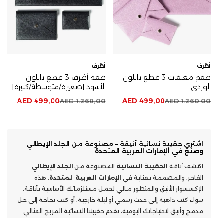
أظرف
أظرف
طقم مغلفات 3 قطع باللون
طقم أظرف 3 قطع باللون
الوردي
الأسود [صغيرة/متوسطة/كبيرة]
AED
499,00
AED
499,00
AED
1.260,00
AED
1.260,00
اشتري حقيبة نسائية أنيقة – مصنوعة من الجلد الإيطالي
وصنع في الإمارات العربية المتحدة
اكتشف أناقة
الحقيبة النسائية
المصنوعة من
الجلد الإيطالي
الفاخر، والمصممة بعناية في
الإمارات العربية المتحدة
. هذه
الإكسسوار الأنيق والمتطور مثالي لحمل مستلزماتك الأساسية بأناقة.
سواء كنت ذاهبة إلى حدث رسمي أو ليلة خارجية، أو كنت بحاجة إلى حل
مدمج وأنيق لاحتياجاتك اليومية، تقدم حقيبتنا النسائية المزيج المثالي