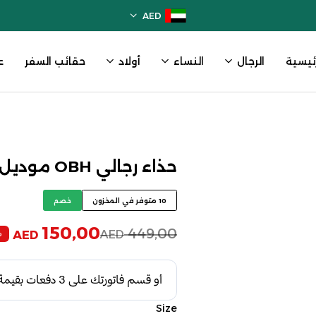
AED
رئيسية
الرجال
النساء
أولاد
حقائب السفر
ع
حذاء رجالي OBH موديل 01 بني داكن
10 متوفر في المخزون
خصم
150,00
449,00
AED
%
AED
Size