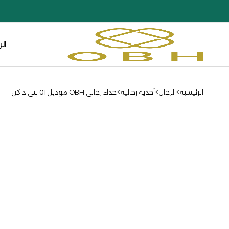
ال
أو
بي
إتش
الرئيسية
الرجال
أحذية رجالية
حذاء رجالي OBH موديل 01 بني داكن
كوليكشن