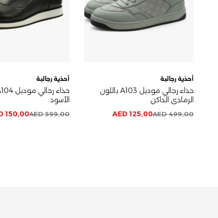
أحذية رجالية
أحذية رجالية
حذاء رجالي موديل A103 باللون
الرمادي الداكن
الأسود
D
150,00
AED
125,00
AED
599,00
AED
499,00