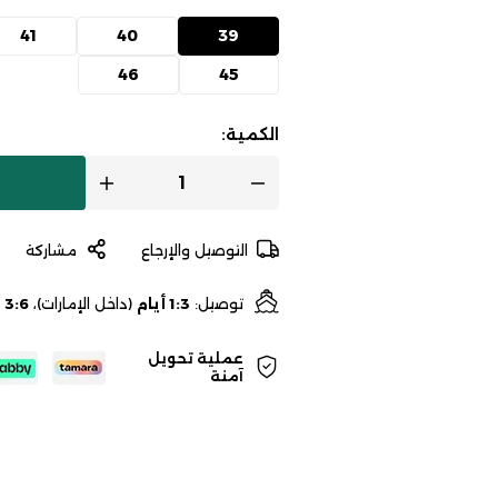
41
40
39
46
45
الكمية:
التوصيل والإرجاع
مشاركة
توصيل:
1:3 أيام
(داخل الإمارات)،
3:6 أيام
عملية تحويل
آمنة