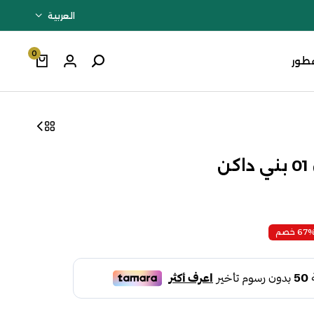
العربية
0
طور
67 خصم