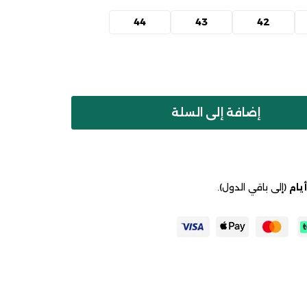
44
43
42
إضافة إلى السلة
(إلى باقي الدول).