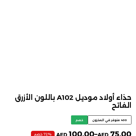
حذاء أولاد موديل A102 باللون الأزرق
الفاتح
400 متوفر في المخزون
خصم
100,00
–
75,00
72% خصم
AED
AED