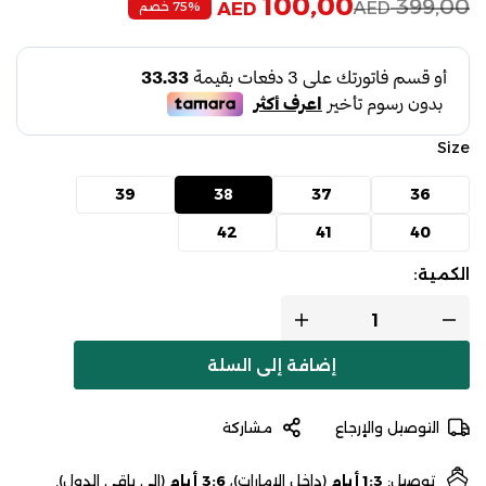
100,00
399,00
AED
75% خصم
AED
Size
39
38
37
36
42
41
40
الكمية:
إضافة إلى السلة
التوصيل والإرجاع
مشاركة
توصيل:
1:3 أيام
(داخل الإمارات)،
3:6 أيام
(إلى باقي الدول).