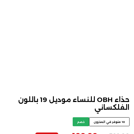
حذاء OBH للنساء موديل 19 باللون
الفلكساني
10 متوفر في المخزون
خصم