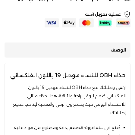
عملية تحويل آمنة
الوصف
حذاء OBH للنساء موديل 19 باللون الفلكساني
ارتقي بإطلالتك مع حذاء OBH للنساء موديل 19 باللون
الفلكساني. صُمم ليوفر الراحة والأناقة، هذا الحذاء مثالي
للاستخدام اليومي حيث يجمع بين الرقي والعملية ليناسب جميع
إطلالاتك.
صُنع في سنغافورة: مُصمم بدقة ومصنوع من مواد عالية