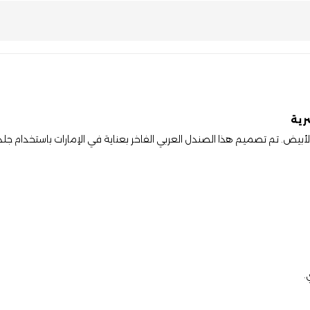
رية
اقة الكلاسيكية مع صندل رجالي موديل SP 2 باللون الأبيض. تم تصميم هذا الصندل العربي الفاخر بعناية في
.