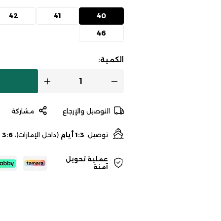
42
41
40
46
الكمية:
التوصيل والإرجاع
مشاركة
توصيل:
1:3 أيام
(داخل الإمارات)،
3:6 أيام
عملية تحويل
آمنة