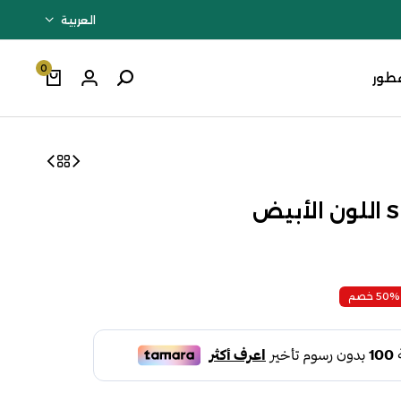
العربية
0
طور
50% خصم