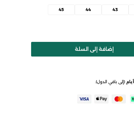
45
44
43
إضافة إلى السلة
(إلى باقي الدول).