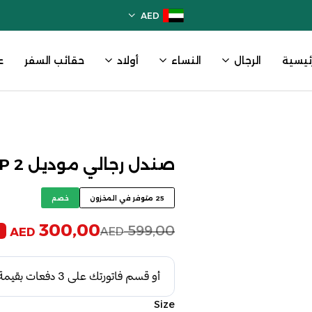
AED
رئيسية
الرجال
النساء
أولاد
حقائب السفر
ع
صندل رجالي موديل SP 2 اللون الأبيض
25 متوفر في المخزون
خصم
300,00
599,00
AED
AED
Size