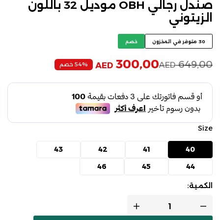
صندل رجالي OBH موديل 32 باللون
الزيتوني
30 متوفر في المخزون
خصم
300,00
649,00
AED
54% خصم
AED
Size
43
42
41
40
46
45
44
الكمية: