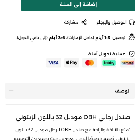
إضافة إلى السلة
التوصيل والإرجاع
مشاركة
توصيل:
1:3 أيام
(داخل الإمارات)،
3:6 أيام
(إلى باقي الدول).
عملية تحويل آمنة
الوصف
صندل رجالي OBH موديل 32 باللون الزيتوني
تمتع بالأناقة والراحة مع صندل OBH للرجال موديل 32 باللون
الزيتوني. صُمم خصيصًا للرجل العصري، حيث يجمع بين التصميم