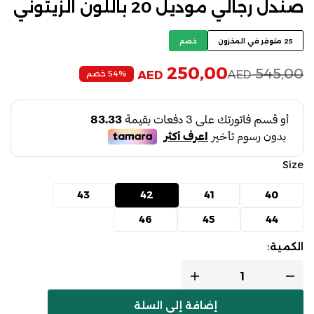
صندل رجالي موديل 20 باللون الزيتوني
25 متوفر في المخزون
خصم
250,00
545,00
AED
54% خصم
AED
Size
43
42
41
40
46
45
44
الكمية:
إضافة إلى السلة