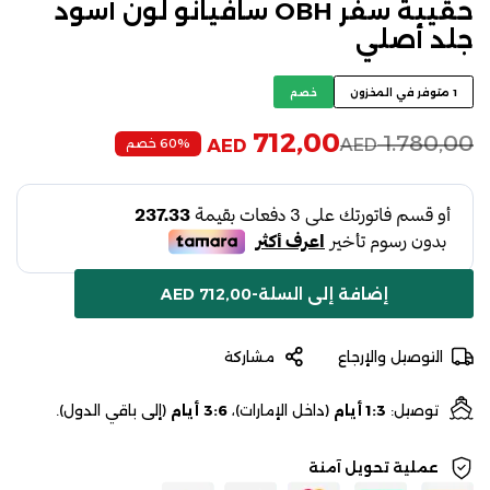
حقيبة سفر OBH سافيانو لون أسود
جلد أصلي
1 متوفر في المخزون
خصم
712,00
1.780,00
AED
60% خصم
AED
إضافة إلى السلة
-
712,00
AED
التوصيل والإرجاع
مشاركة
توصيل:
1:3 أيام
(داخل الإمارات)،
3:6 أيام
(إلى باقي الدول).
عملية تحويل آمنة