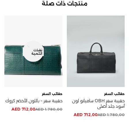
منتجات ذات صلة
نفذت
الكمية
حقائب السفر
حقائب السفر
حقيبة سفر OBH سافيانو لون
حقيبة سفر – باللون الأخضر كروك
أسود جلد أصلي
AED
712,00
AED
1.780,00
AED
712,00
AED
1.780,00