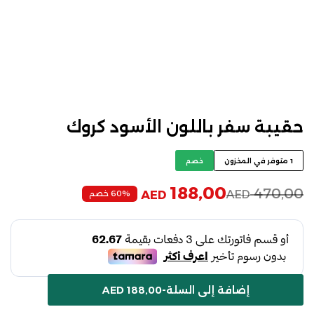
حقيبة سفر باللون الأسود كروك
1 متوفر في المخزون
خصم
188,00
470,00
AED
60% خصم
AED
إضافة إلى السلة
-
188,00
AED