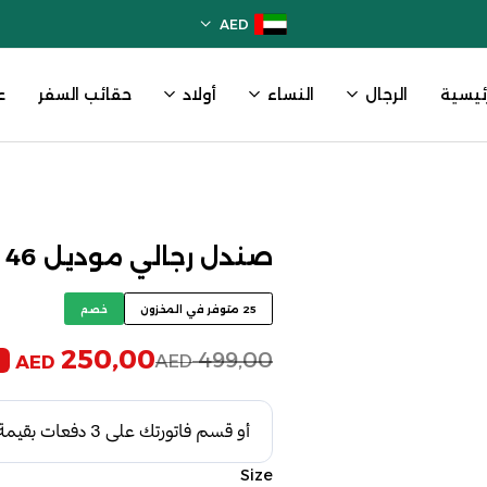
AED
رئيسية
الرجال
النساء
أولاد
حقائب السفر
ع
صندل رجالي موديل 46 – لون تمر
25 متوفر في المخزون
خصم
250,00
499,00
AED
AED
Size