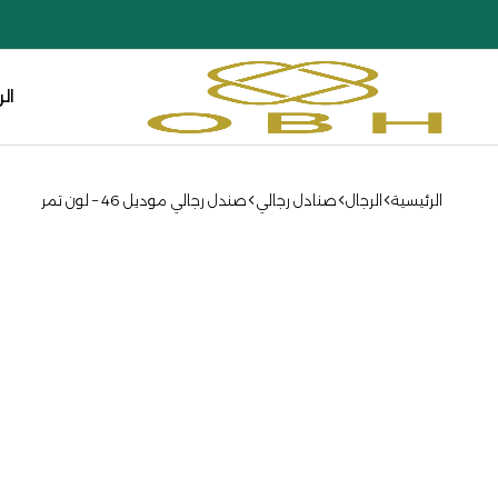
ال
أو
بي
إتش
الرئيسية
الرجال
صنادل رجالي
صندل رجالي موديل 46 – لون تمر
كوليكشن