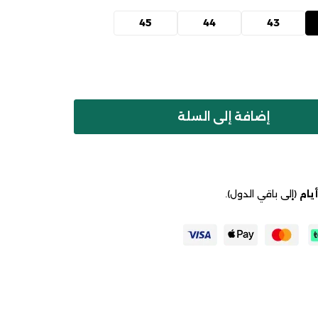
45
44
43
إضافة إلى السلة
(إلى باقي الدول).