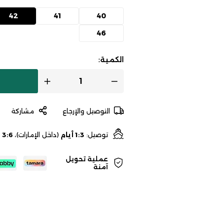
42
41
40
46
الكمية:
التوصيل والإرجاع
مشاركة
توصيل:
1:3 أيام
(داخل الإمارات)،
3:6 أيام
عملية تحويل
آمنة