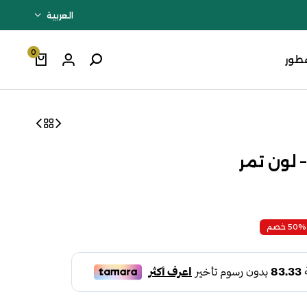
العربية
0
طور
50% خصم