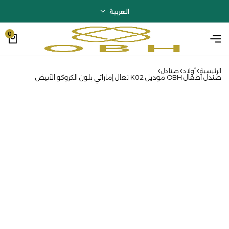
العربية
0
الرئيسية
أولاد
صنادل
صندل أطفال OBH موديل K02 نعال إماراتي بلون الكروكو الأبيض