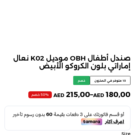
صندل أطفال OBH موديل K02 نعال
إماراتي بلون الكروكو الأبيض
13 متوفر في المخزون
خصم
215,00
–
180,00
50% خصم
AED
AED
Size