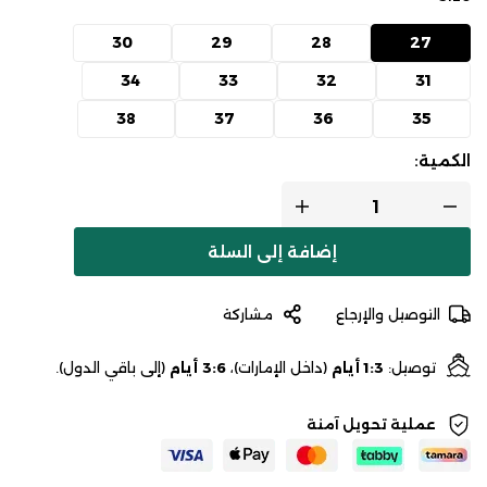
30
29
28
27
34
33
32
31
38
37
36
35
الكمية:
إضافة إلى السلة
التوصيل والإرجاع
مشاركة
توصيل:
1:3 أيام
(داخل الإمارات)،
3:6 أيام
(إلى باقي الدول).
عملية تحويل آمنة