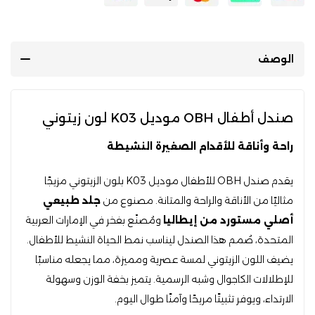
الوصف
صندل أطفال OBH موديل K03 لون زيتوني
راحة وأناقة للأقدام الصغيرة النشيطة
يقدم صندل OBH للأطفال موديل K03 بلون الزيتوني مزيجًا
مثاليًا من الأناقة والراحة والمتانة. مصنوع من
جلد طبيعي
أصلي مستورد من إيطاليا
ومُصنّع بفخر في الإمارات العربية
المتحدة، صُمم هذا الصندل ليناسب نمط الحياة النشيط للأطفال.
يضيف اللون الزيتوني لمسة عصرية ومميزة، مما يجعله مناسبًا
للإطلالات الكاجوال وشبه الرسمية. يتميز بخفة الوزن وسهولة
الارتداء، ويوفر تثبيتًا مريحًا وآمنًا طوال اليوم.