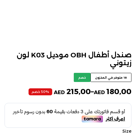
صندل أطفال OBH موديل K03 لون
زيتوني
18 متوفر في المخزون
خصم
215,00
–
180,00
50% خصم
AED
AED
Size