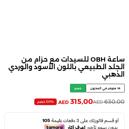
ساعة OBH للسيدات مع حزام من
الجلد الطبيعي باللون الأسود والوردي
الذهبي
18 متوفر في المخزون
خصم
315,00
630,00
AED
50% خصم
AED