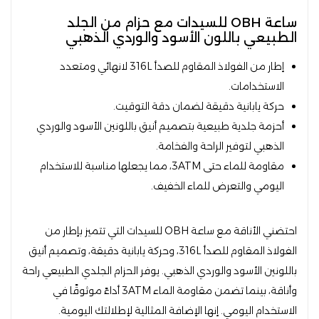
ساعة OBH للسيدات مع حزام من الجلد
الطبيعي باللون الأسود والوردي الذهبي
إطار من الفولاذ المقاوم للصدأ 316L لانهائي ومتعدد
الاستخدامات.
حركة يابانية دقيقة لضمان دقة التوقيت.
أحزمة جلدية طبيعية بتصميم أنيق باللونين الأسود والوردي
الذهبي لتوفير الراحة والفخامة.
مقاومة للماء حتى 3ATM، مما يجعلها مناسبة للاستخدام
اليومي والتعرض للماء الخفيف.
احتضني الأناقة مع ساعة OBH للسيدات التي تتميز بإطار من
الفولاذ المقاوم للصدأ 316L، وحركة يابانية دقيقة، وتصميم أنيق
باللونين الأسود والوردي الذهبي. يوفر الحزام الجلدي الطبيعي راحة
وأناقة، بينما تضمن مقاومة الماء 3ATM أداءً موثوقًا في
الاستخدام اليومي. إنها الإضافة المثالية لإطلالتك اليومية.